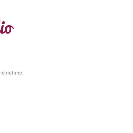
io
und nehme